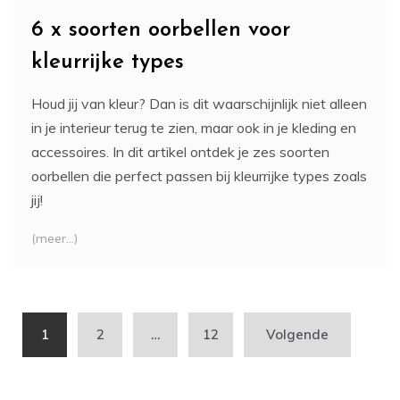
6 x soorten oorbellen voor
kleurrijke types
Houd jij van kleur? Dan is dit waarschijnlijk niet alleen
in je interieur terug te zien, maar ook in je kleding en
accessoires. In dit artikel ontdek je zes soorten
oorbellen die perfect passen bij kleurrijke types zoals
jij!
(meer…)
Berichten
1
2
…
12
Volgende
paginering