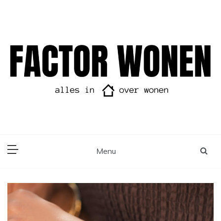
Ga
naar
de
inhoud
Alles in huis over wonen
FactorWonen
Menu