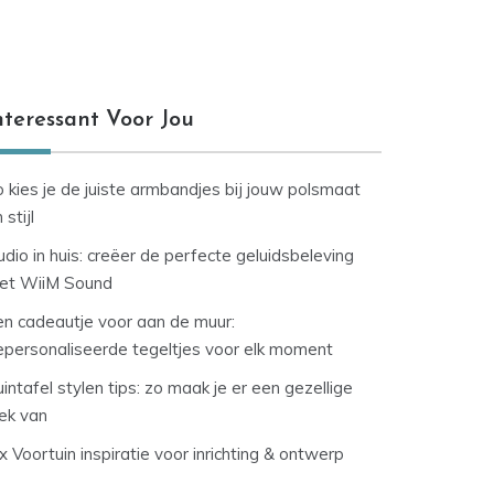
nteressant Voor Jou
 kies je de juiste armbandjes bij jouw polsmaat
 stijl
dio in huis: creëer de perfecte geluidsbeleving
et WiiM Sound
en cadeautje voor aan de muur:
epersonaliseerde tegeltjes voor elk moment
intafel stylen tips: zo maak je er een gezellige
lek van
x Voortuin inspiratie voor inrichting & ontwerp