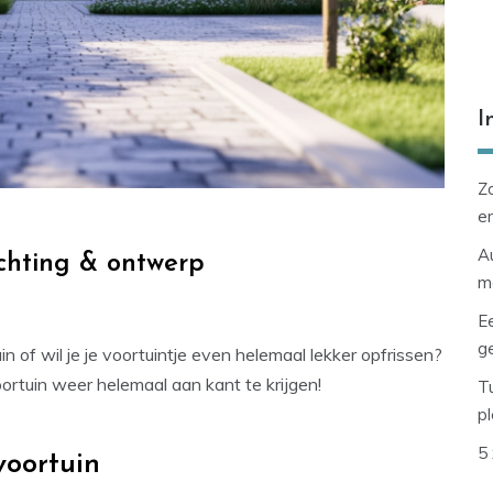
I
Zo
en
Au
richting & ontwerp
m
E
g
n of wil je je voortuintje even helemaal lekker opfrissen?
oortuin weer helemaal aan kant te krijgen!
Tu
p
5 
voortuin