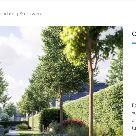
 inrichting & ontwerp
O
Fa
hu
om
tu