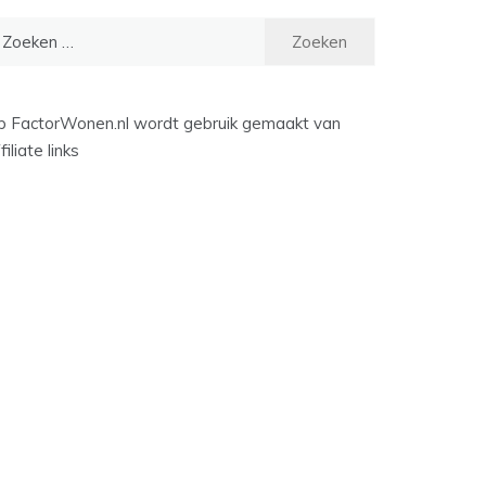
oeken
ar:
p FactorWonen.nl wordt gebruik gemaakt van
filiate links