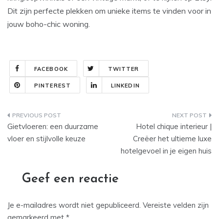
Dit zijn perfecte plekken om unieke items te vinden voor in
jouw boho-chic woning.
FACEBOOK
TWITTER
PINTEREST
LINKEDIN
Bericht
Gietvloeren: een duurzame
Hotel chique interieur |
navigatie
vloer en stijlvolle keuze
Creëer het ultieme luxe
hotelgevoel in je eigen huis
Geef een reactie
Je e-mailadres wordt niet gepubliceerd.
Vereiste velden zijn
gemarkeerd met
*