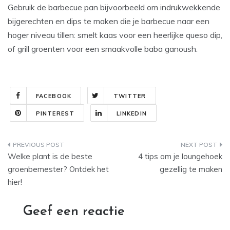
Gebruik de barbecue pan bijvoorbeeld om indrukwekkende
bijgerechten en dips te maken die je barbecue naar een
hoger niveau tillen: smelt kaas voor een heerlijke queso dip,
of grill groenten voor een smaakvolle baba ganoush.
FACEBOOK
TWITTER
PINTEREST
LINKEDIN
Bericht
Welke plant is de beste
4 tips om je loungehoek
navigatie
groenbemester? Ontdek het
gezellig te maken
hier!
Geef een reactie