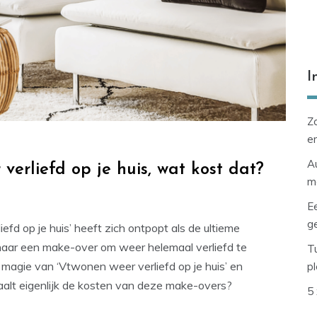
I
Zo
en
Au
rliefd op je huis, wat kost dat?
m
E
g
fd op je huis’ heeft zich ontpopt als de ultieme
 naar een make-over om weer helemaal verliefd te
Tu
e magie van ‘Vtwonen weer verliefd op je huis’ en
p
lt eigenlijk de kosten van deze make-overs?
5 