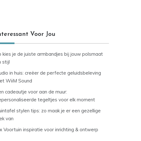
nteressant Voor Jou
 kies je de juiste armbandjes bij jouw polsmaat
 stijl
dio in huis: creëer de perfecte geluidsbeleving
et WiiM Sound
en cadeautje voor aan de muur:
epersonaliseerde tegeltjes voor elk moment
intafel stylen tips: zo maak je er een gezellige
lek van
x Voortuin inspiratie voor inrichting & ontwerp