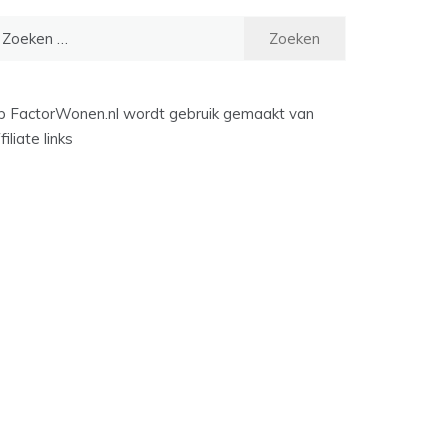
oeken
ar:
p FactorWonen.nl wordt gebruik gemaakt van
filiate links