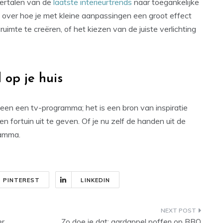
vertalen van de
laatste interieurtrends
naar toegankelijke
s over hoe je met kleine aanpassingen een groot effect
uimte te creëren, of het kiezen van de juiste verlichting
 op je huis
lleen een tv-programma; het is een bron van inspiratie
en fortuin uit te geven. Of je nu zelf de handen uit de
ramma.
PINTEREST
LINKEDIN
er
Zo doe je dat: aardappel poffen op BBQ