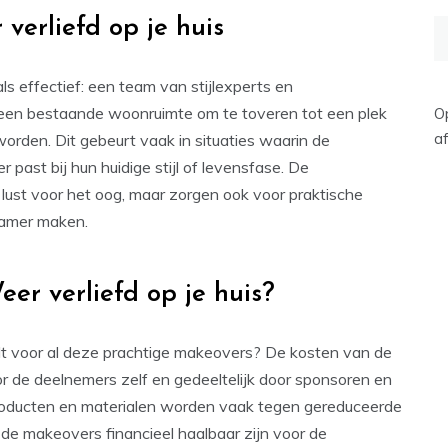
erliefd op je huis
Z
na
s effectief: een team van stijlexperts en
 een bestaande woonruimte om te toveren tot een plek
O
af
rden. Dit gebeurt vaak in situaties waarin de
 past bij hun huidige stijl of levensfase. De
n lust voor het oog, maar zorgen ook voor praktische
namer maken.
er verliefd op je huis?
lt voor al deze prachtige makeovers? De kosten van de
 de deelnemers zelf en gedeeltelijk door sponsoren en
oducten en materialen worden vaak tegen gereduceerde
de makeovers financieel haalbaar zijn voor de