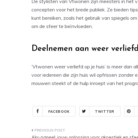
De stylisten van Vtwonen zijn meesters in het 
concepten voor het brede publiek. Ze bieden tip
kunt bereiken, zoals het gebruik van spiegels om r
om de sfeer te beïnvloeden.
Deelnemen aan weer verliefd
‘Vtwonen weer verliefd op je huis’ is meer dan a
voor iedereen die zijn huis wil opfrissen zonder e
mouwen steekt of de hulp inroept van het prog
FACEBOOK
TWITTER
Bericht
Aku paneel: jouw oplossing voor akoestiek en sfe