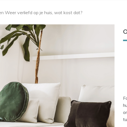
Weer verliefd op je huis, wat kost dat?
O
Fa
hu
om
tu