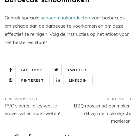
barbecue schoonmaken
Gebruik speciale
schoonmaakproducten
voor barbecues
om schade aan de barbecue te voorkomen en om deze
effectief te reinigen. Volg de instructies op het etiket voor
het beste resultaat!
FACEBOOK
TWITTER
PINTEREST
LINKEDIN
Bericht
PVC vloeren; alles wat je
BBQ rooster schoonmaken:
navigatie
erover wil en moet weten!
dit zijn de makkelijkste
manieren!