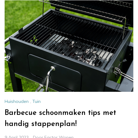
Huishouden
,
Tuin
Barbecue schoonmaken tips met
handig stappenplan!
9 April 2023
Door
Factor Wonen