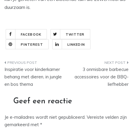
duurzaam is.
FACEBOOK
TWITTER
PINTEREST
LINKEDIN
Bericht
Inspiratie voor kinderkamer
3 onmisbare barbecue
navigatie
behang met dieren, in jungle
accessoires voor de BBQ-
en bos thema
liefhebber
Geef een reactie
Je e-mailadres wordt niet gepubliceerd.
Vereiste velden zijn
gemarkeerd met
*